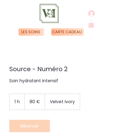
LES SOINS
CARTE CADEAU
Source - Numéro 2
Soin hydratant intensif
80
euros
1 h
1
80 €
Velvet Ivory
Réserver