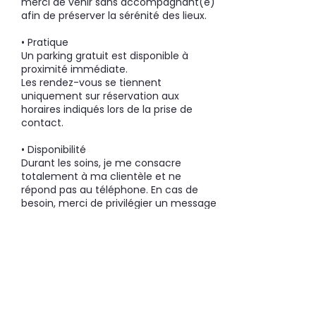
merci de venir sans accompagnant(e)
afin de préserver la sérénité des lieux.
• Pratique
Un parking gratuit est disponible à
proximité immédiate.
Les rendez-vous se tiennent
uniquement sur réservation aux
horaires indiqués lors de la prise de
contact.
• Disponibilité
Durant les soins, je me consacre
totalement à ma clientèle et ne
répond pas au téléphone. En cas de
besoin, merci de privilégier un message
vocal ou écrit ; je vous recontacterai
dès que possible.
• Paiements acceptés
Espèces (merci de prévoir l’appoint)
Carte bancaire
Merci pour votre compréhension et