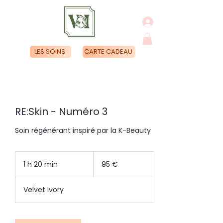
LES SOINS
CARTE CADEAU
RE:Skin - Numéro 3
Soin régénérant inspiré par la K-Beauty
95
euros
1 h 20 min
1
95 €
2
0
Velvet Ivory
m
i
n