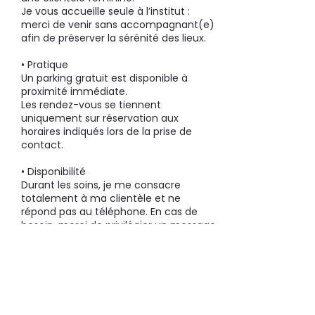
Je vous accueille seule à l’institut :
merci de venir sans accompagnant(e)
afin de préserver la sérénité des lieux.
• Pratique
Un parking gratuit est disponible à
proximité immédiate.
Les rendez-vous se tiennent
uniquement sur réservation aux
horaires indiqués lors de la prise de
contact.
• Disponibilité
Durant les soins, je me consacre
totalement à ma clientèle et ne
répond pas au téléphone. En cas de
besoin, merci de privilégier un message
vocal ou écrit ; je vous recontacterai
dès que possible.
• Paiements acceptés
Espèces (merci de prévoir l’appoint)
Carte bancaire