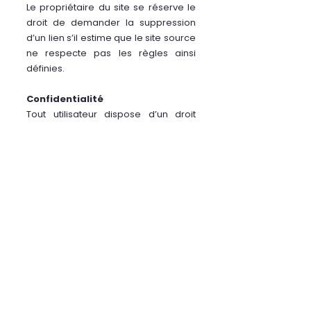
Le propriétaire du site se réserve le
droit de demander la suppression
d’un lien s’il estime que le site source
ne respecte pas les règles ainsi
définies.
Confidentialité
Tout utilisateur dispose d’un droit
d’accès, de rectification et
d’opposition aux données
personnelles le concernant, en
effectuant sa demande écrite et
signée, accompagnée d’une preuve
d’identité.
5
6
7
8
Le site ne recueille pas
d’informations personnelles, et n’est
pas assujetti à déclaration à la
CNIL.
9
(Remplacé par les disposition
de la RGPD)
Politique de confidentialité : se