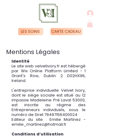
LES SOINS
CARTE CADEAU
Mentions Légales
Identité
Le site web velvetivory.fr est hébergé
par Wix Online Platform Limited - 1
Grant's Row, Dublin 2 D02HX96,
Ireland.
L'entreprise individuelle Velvet Ivory,
dont le siège sociale est situé au 12
impasse Madeleine Pré Laval 53000,
est inscrite au régime des
Entrepreneurs individuels, sous le
numéro de Siret
79497156400024
:
Editeur du site : Emilie Martinez -
emilie_martinez@hotmail.fr
Conditions d’utilisation