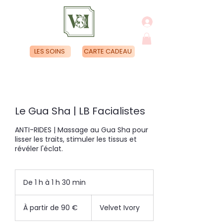
LES SOINS
CARTE CADEAU
Le Gua Sha | LB Facialistes
ANTI-RIDES | Massage au Gua Sha pour
lisser les traits, stimuler les tissus et
révéler l'éclat.
De 1 h à 1 h 30 min
D
e
À
1
partir
À partir de 90 €
Velvet Ivory
à
de
90
1
euros