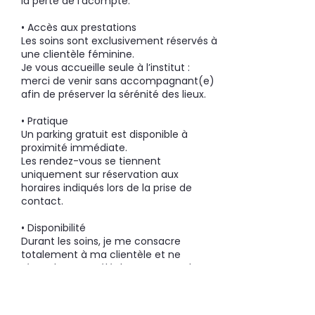
la perte de l’acompte.
• Accès aux prestations
Les soins sont exclusivement réservés à
une clientèle féminine.
Je vous accueille seule à l’institut :
merci de venir sans accompagnant(e)
afin de préserver la sérénité des lieux.
• Pratique
Un parking gratuit est disponible à
proximité immédiate.
Les rendez-vous se tiennent
uniquement sur réservation aux
horaires indiqués lors de la prise de
contact.
• Disponibilité
Durant les soins, je me consacre
totalement à ma clientèle et ne
répond pas au téléphone. En cas de
besoin, merci de privilégier un message
vocal ou écrit ; je vous recontacterai
dès que possible.