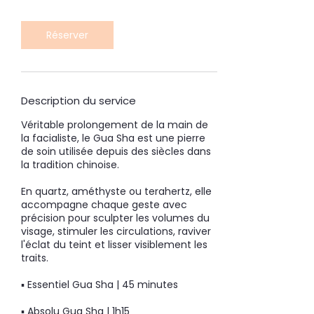
3
0
Réserver
m
i
n
Description du service
Véritable prolongement de la main de
la facialiste, le Gua Sha est une pierre
de soin utilisée depuis des siècles dans
la tradition chinoise.
En quartz, améthyste ou terahertz, elle
accompagne chaque geste avec
précision pour sculpter les volumes du
visage, stimuler les circulations, raviver
l'éclat du teint et lisser visiblement les
traits.
▪ Essentiel Gua Sha | 45 minutes
▪ Absolu Gua Sha | 1h15